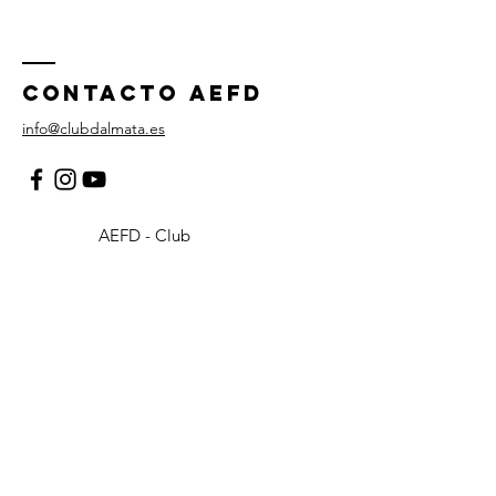
Contacto AEFD
info@clubdalmata.es
AEFD - Club
Dálmata
Junta Directiva
Sobre la raza Dálmata
Criadores de Dálmata
Exposiciones y Resultados
Actividades